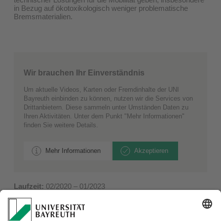
in Bezug auf ökotoxikologisch weniger problematische
Bremsmaterialien.
Wir brauchen Ihr Einverständnis
Um aktuelle Videos, Karten oder Fremdinhalte der UNI
Bayreuth einbinden zu können, nutzen wir die Services von
Drittanbietern. Diese sammeln unter Umständen Daten zu
Ihren Aktivitäten. Unter dem Punkt "Mehr Informationen"
finden Sie weitere Details.
Mehr Informationen
Akzeptieren
Laufzeit:
02/2020 – 01/2023
Fördergeber:
Bayerisches Landesamt für Umwelt