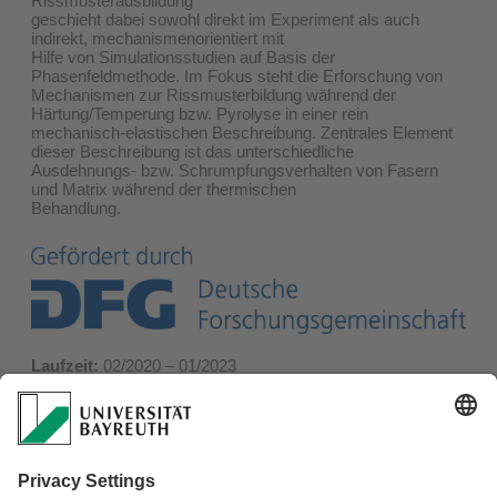
Rissmusterausbildung
geschieht dabei sowohl direkt im Experiment als auch
indirekt, mechanismenorientiert mit
Hilfe von Simulationsstudien auf Basis der
Phasenfeldmethode. Im Fokus steht die Erforschung von
Mechanismen zur Rissmusterbildung während der
Härtung/Temperung bzw. Pyrolyse in einer rein
mechanisch-elastischen Beschreibung. Zentrales Element
dieser Beschreibung ist das unterschiedliche
Ausdehnungs- bzw. Schrumpfungsverhalten von Fasern
und Matrix während der thermischen
Behandlung.
Laufzeit:
02/2020 – 01/2023
Fördergeber:
DFG
Projektpartner:
Lehrstuhl Metallische Werkstoffe
(Universität Bayreuth)